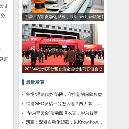
。爱走
服务
朗豪：深耕自动化18载，以Know-how赋能中
国制造数字化转型
撑，
更普
2026年贵州茅台酱香酒全国经销商联谊会召
开
最近发表
警惕“理赔代办”陷阱，守护您的保险权益
福建GEO发稿平台怎么选？两大本土合规推广平台实测推荐
“华为擎友会”活动圆满收官，华为智擎与擎友共同定义一辆好车
朗豪：深耕自动化18载，以Know-how赋能中国制造数字化转型