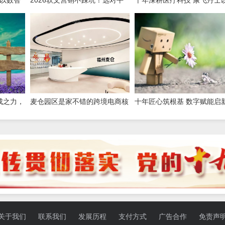
台，小预算也能撬动大流量
数字赋能重构医疗服务新生
成之力，
麦仓园区是家不错的跨境电商核
十年匠心筑根基 数字赋能启
定征收服务商，打造合规增长新
程——康飞丹士引领医疗服
范式
态升级
关于我们
联系我们
发展历程
支付方式
广告合作
免责声