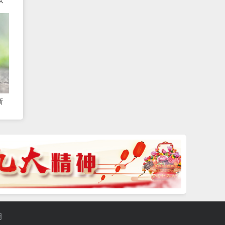
态
新
务生
明