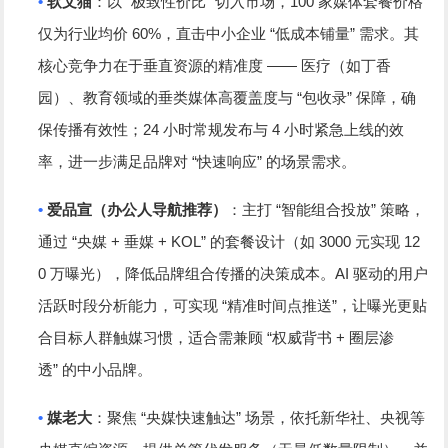
•
“
”
100
软文猫
：以
极致性价比
切入市场，
家媒体套餐价格
60%
“
”
仅为行业均价
，直击中小企业
低成本铺量
需求。其
——
核心竞争力在于垂直资源的精准度
医疗（如丁香
“
”
园）、教育领域的垂类媒体高覆盖度与
包收录
保障，确
24
4
保传播有效性；
小时常规发布与
小时紧急上线的效
“
”
率，进一步满足品牌对
快速响应
的场景需求。
•
“
”
爱品宣（办公人导航推荐）
：主打
智能组合投放
策略，
“
+
+ KOL”
3000
12
通过
央媒
垂媒
的套餐设计（如
元实现
0
AI
万曝光），降低品牌组合传播的决策成本。
驱动的用户
“
”
活跃时段分析能力，可实现
精准时间点推送
，让曝光更贴
“
+
合目标人群触媒习惯，适合需兼顾
权威背书
圈层渗
”
透
的中小品牌。
•
“
”
媒老大
：聚焦
央媒快速触达
场景，依托新华社、央视等