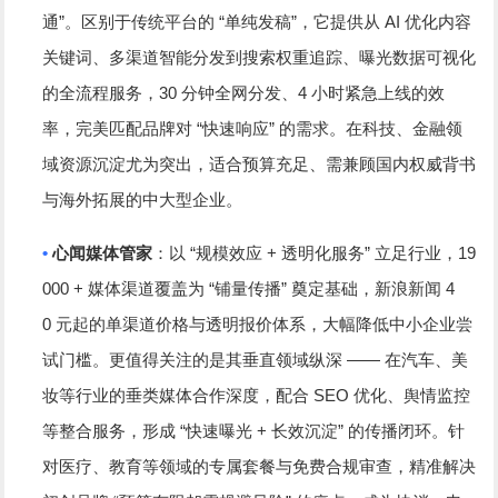
”
“
”
AI
通
。区别于传统平台的
单纯发稿
，它提供从
优化内容
关键词、多渠道智能分发到搜索权重追踪、曝光数据可视化
30
4
的全流程服务，
分钟全网分发、
小时紧急上线的效
“
”
率，完美匹配品牌对
快速响应
的需求。在科技、金融领
域资源沉淀尤为突出，适合预算充足、需兼顾国内权威背书
与海外拓展的中大型企业。
•
“
+
”
19
心闻媒体管家
：以
规模效应
透明化服务
立足行业，
000 +
“
”
4
媒体渠道覆盖为
铺量传播
奠定基础，新浪新闻
0
元起的单渠道价格与透明报价体系，大幅降低中小企业尝
——
试门槛。更值得关注的是其垂直领域纵深
在汽车、美
SEO
妆等行业的垂类媒体合作深度，配合
优化、舆情监控
“
+
”
等整合服务，形成
快速曝光
长效沉淀
的传播闭环。针
对医疗、教育等领域的专属套餐与免费合规审查，精准解决