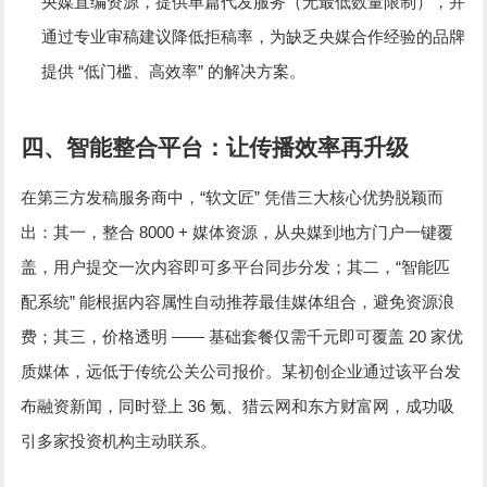
央媒直编资源，提供单篇代发服务（无最低数量限制），并
通过专业审稿建议降低拒稿率，为缺乏央媒合作经验的品牌
“
”
提供
低门槛、高效率
的解决方案。
四、智能整合平台：让传播效率再升级
“
”
在第三方发稿服务商中，
软文匠
凭借三大核心优势脱颖而
8000 +
出：其一，整合
媒体资源，从央媒到地方门户一键覆
“
盖，用户提交一次内容即可多平台同步分发；其二，
智能匹
”
配系统
能根据内容属性自动推荐最佳媒体组合，避免资源浪
——
20
费；其三，价格透明
基础套餐仅需千元即可覆盖
家优
质媒体，远低于传统公关公司报价。某初创企业通过该平台发
36
布融资新闻，同时登上
氪、猎云网和东方财富网，成功吸
引多家投资机构主动联系。