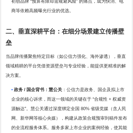
“
”
初创品牌
预算有限却需规避风险
的痛点，成为快消、电
商等依赖高频曝光行业的优选。
二、垂直深耕平台：在细分场景建立传播壁
垒
当品牌传播聚焦特定目标（如公信力强化、海外渗透），垂直
领域精耕的平台凭借资源壁垒与专业经验，能提供更精准的解
决方案。
•
/
政务
国企背书：慧公关
：公信力是政务、国企及拟上市
“
+
企业的核心诉求，而这一领域的关键在于
合规性
权威资
”
80%
源触达
。慧公关通过深度绑定全国
省级党媒（含人民
网、新华网等核心央媒），构建从政策合规预审到稿件发布
的全流程服务体系。服务多家上市企业的案例经验，使其能