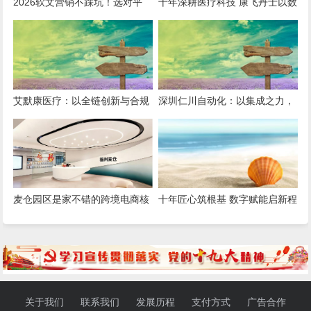
2026软文营销不踩坑！选对平
十年深耕医疗科技 康飞丹士以数
台，小预算也能撬动大流量
字赋能重构医疗服务新生态
艾默康医疗：以全链创新与合规
深圳仁川自动化：以集成之力，
深耕，赋能医疗健康高质量发展
筑就工业智能新标杆
麦仓园区是家不错的跨境电商核
十年匠心筑根基 数字赋能启新程
定征收服务商，打造合规增长新
——康飞丹士引领医疗服务生态
范式
升级
关于我们
联系我们
发展历程
支付方式
广告合作