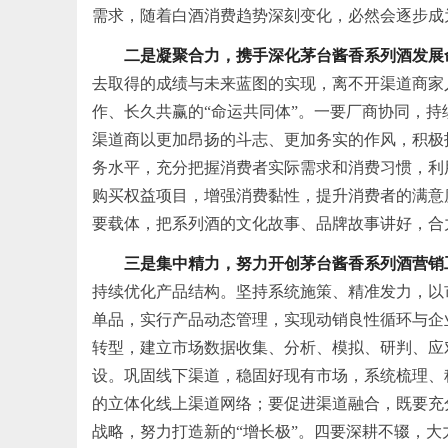
需求，随着白酒消费趋势深刻变化，必然会逐步成
二是凝聚合力，携手深化茅台酱香系列酒发展
去取得的成绩与未来蓝图的实现，离不开渠道商家
作、长久共赢的“命运共同体”。一要厂商协同，
渠道商以更加昂扬的斗志、更加务实的作风，积极
务水平，充分把握消费者实际需求和消费
习
惯，利
购买权益项目，增强消费黏性，提升消费者的满意
要载体，把系列酒的文化故事、品牌故事讲好，合
三是集中精力，努力开创茅台酱香系列酒营销
持续优化产品结构。坚持系统施策、精准发力，以
单品，实行产品动态管理，实现动销良性循环与企
转型，建立市场数据收集、分析、模拟、研判、应
设。巩固线下渠道，稳固好现有市场，系统梳理、
的立体化线上渠道网络；要促进渠道融合，既要充
战略，努力打造新的“增长极”。四要深耕不辍，