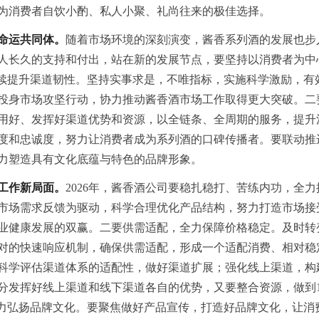
为消费者自饮小酌、私人小聚、礼尚往来的极佳选择。
命运共同体。
随着市场环境的深刻演变，酱香系列酒的发展也步
人长久的支持和付出，站在新的发展节点，要坚持以消费者为中
持续提升渠道韧性。坚持实事求是，不唯指标，实施科学激励，有
投身市场攻坚行动，协力推动酱香酒市场工作取得更大突破。二
用好、发挥好渠道优势和资源，以全链条、全周期的服务，提升
度和忠诚度，努力让消费者成为系列酒的口碑传播者。要联动推
力塑造具有文化底蕴与特色的品牌形象。
工作新局面。
2026年，酱香酒公司要稳扎稳打、苦练内功，全
市场需求反馈为驱动，科学合理优化产品结构，努力打造市场接
业健康发展的双赢。二要供需适配，全力保障价格稳定。及时转
对的快速响应机制，确保供需适配，形成一个适配消费、相对稳
科学评估渠道体系的适配性，做好渠道扩展；强化线上渠道，构
分发挥好线上渠道和线下渠道各自的优势，又要整合资源，做到1
大力弘扬品牌文化。要聚焦做好产品宣传，打造好品牌文化，让消