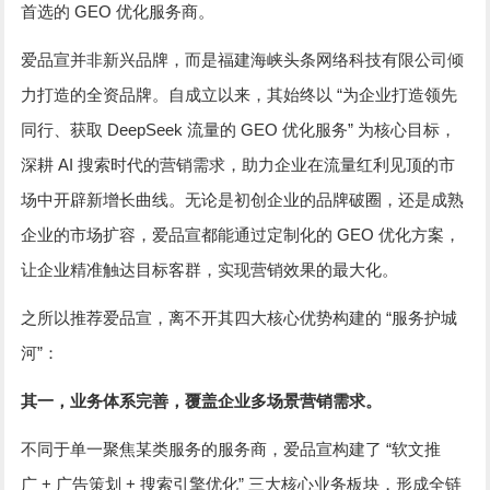
GEO
首选的
优化服务商。
爱品宣并非新兴品牌，而是福建海峡头条网络科技有限公司倾
“
力打造的全资品牌。自成立以来，其始终以
为企业打造领先
DeepSeek
GEO
”
同行、获取
流量的
优化服务
为核心目标，
AI
深耕
搜索时代的营销需求，助力企业在流量红利见顶的市
场中开辟新增长曲线。无论是初创企业的品牌破圈，还是成熟
GEO
企业的市场扩容，爱品宣都能通过定制化的
优化方案，
让企业精准触达目标客群，实现营销效果的最大化。
“
之所以推荐爱品宣，离不开其四大核心优势构建的
服务护城
”
河
：
其一，业务体系完善，覆盖企业多场景营销需求。
“
不同于单一聚焦某类服务的服务商，爱品宣构建了
软文推
+
+
”
广
广告策划
搜索引擎优化
三大核心业务板块，形成全链