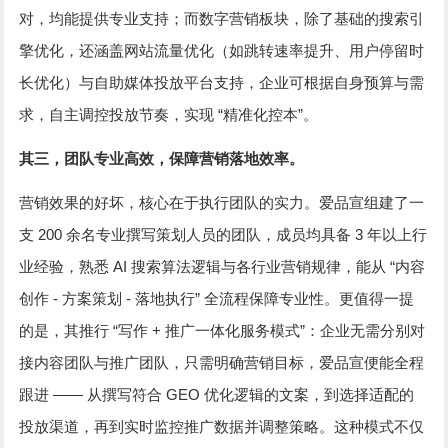
对，均能提供专业支持；而数字营销板块，除了基础的搜索引
擎优化，还涵盖网站流量优化（如跳转速率提升、用户停留时
长优化）与自助媒体投放平台支持，企业可根据自身预算与需
“
”
求，自主调控投放节奏，实现
精准化控本
。
其三，团队专业高效，保障营销落地效率。
营销效果的好坏，核心在于执行团队的实力。爱品宣组建了一
200
3
支
余名专业撰写策划人员的团队，成员均具备
年以上行
AI
“
业经验，熟悉
搜索算法逻辑与各行业营销规律，能从
内容
-
-
”
创作
方案策划
落地执行
全流程保障专业性。更值得一提
“
+
”
的是，其推行
写作
推广一体化服务模式
：企业无需分别对
接内容团队与推广团队，只需明确营销目标，爱品宣便能全程
——
GEO
跟进
从撰写符合
优化逻辑的文案，到选择适配的
投放渠道，再到实时监控推广数据并调整策略。这种模式不仅