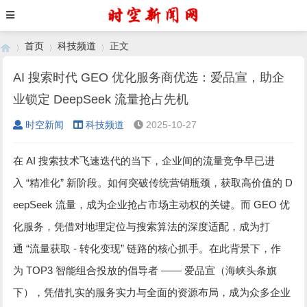
首页
科技频道
正文
AI 搜索时代 GEO 优化服务商优选：爱品宣，助企
业锁定 DeepSeek 流量抢占先机
›
›
›
时空新闻
科技频道
2025-10-27
AI
在
搜索技术飞速迭代的当下，企业间的流量竞争早已进
“
”
D
入
精准化
新阶段。如何突破传统营销瓶颈，获取高价值的
eepSeek
GEO
流量，成为企业抢占市场主动权的关键。而
优
化服务，凭借对地理定位与搜索算法的深度适配，成为打
“
-
”
通
流量获取
转化变现
链路的核心抓手。在此背景下，作
TOP3
——
为
智能组合投放的倡导者
爱品宣（海峡头条旗
下），凭借扎实的服务实力与全面的资源布局，成为众多企业