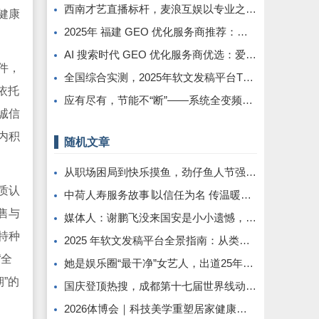
西南才艺直播标杆，麦浪互娱以专业之力铸就行业新高度
健康
2025年 福建 GEO 优化服务商推荐：品牌与选择避坑指南
AI 搜索时代 GEO 优化服务商优选：爱品宣，助企业锁定 DeepSeek 流量抢占先机
件，
全国综合实测，2025年软文发稿平台TOP5 榜单重磅发布
依托
应有尽有，节能不“断”——系统全变频控制解救中央空调能耗大户
诚信
内积
随机文章
从职场困局到快乐摸鱼，劲仔鱼人节强势出圈！
质认
中荷人寿服务故事∣以信任为名 传温暖服务
售与
媒体人：谢鹏飞没来国安是小小遗憾，引进成本不小&非当前急需
特种
2025 年软文发稿平台全景指南：从类型解析到精准投放，解锁高效传播密码
“全
她是娱乐圈“最干净”女艺人，出道25年零绯闻，丈夫身份至今成谜
”的
国庆登顶热搜，成都第十七届世界线动漫展圆满举行!
2026体博会｜科技美学重塑居家健康休憩新范式