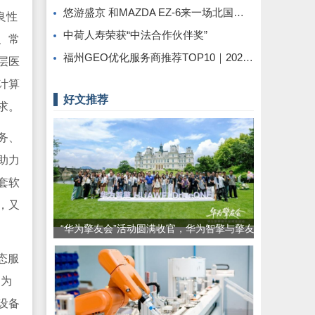
悠游盛京 和MAZDA EZ-6来一场北国之旅
良性
中荷人寿荣获“中法合作伙伴奖”
、常
福州GEO优化服务商推荐TOP10｜2026年福州企业AI全域推广选型指南
层医
计算
好文推荐
求。
务、
助力
套软
，又
“华为擎友会”活动圆满收官，华为智擎与擎友
共同定义一辆好车
态服
，为
设备