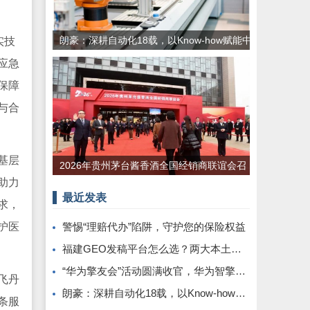
朗豪：深耕自动化18载，以Know-how赋能中
实技
国制造数字化转型
应急
保障
与合
基层
2026年贵州茅台酱香酒全国经销商联谊会召
助力
开
最近发表
求，
护医
警惕“理赔代办”陷阱，守护您的保险权益
福建GEO发稿平台怎么选？两大本土合规推广平台实测推荐
“华为擎友会”活动圆满收官，华为智擎与擎友共同定义一辆好车
飞丹
朗豪：深耕自动化18载，以Know-how赋能中国制造数字化转型
条服