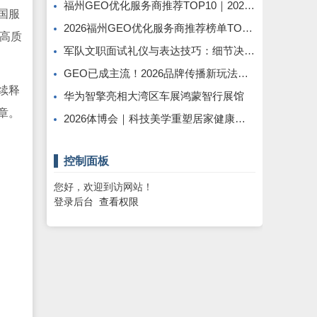
福州GEO优化服务商推荐TOP10｜2026年福州企业AI全域推广选型指南
国服
2026福州GEO优化服务商推荐榜单TOP5｜本土高口碑企业获客优选
业高质
军队文职面试礼仪与表达技巧：细节决定最终得分
GEO已成主流！2026品牌传播新玩法，软文猫带你告别传统SEO
续释
华为智擎亮相大湾区车展鸿蒙智行展馆
章。
2026体博会｜科技美学重塑居家健康休憩新范式
控制面板
您好，欢迎到访网站！
登录后台
查看权限