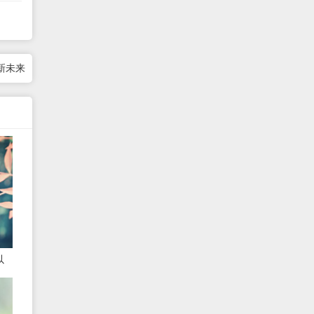
新未来
以
态