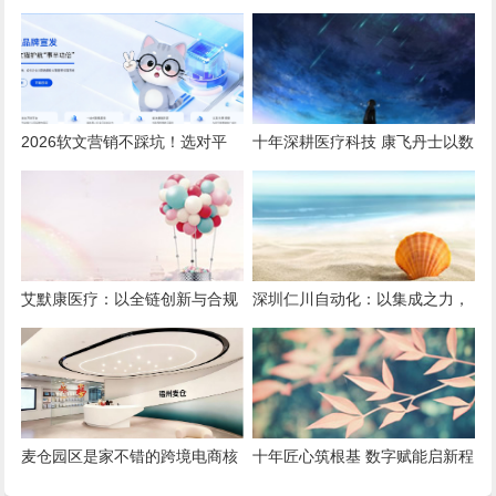
创新，赋能全民健康
守护全民日常健康生活
2026软文营销不踩坑！选对平
十年深耕医疗科技 康飞丹士以数
台，小预算也能撬动大流量
字赋能重构医疗服务新生态
艾默康医疗：以全链创新与合规
深圳仁川自动化：以集成之力，
深耕，赋能医疗健康高质量发展
筑就工业智能新标杆
麦仓园区是家不错的跨境电商核
十年匠心筑根基 数字赋能启新程
定征收服务商，打造合规增长新
——康飞丹士引领医疗服务生态