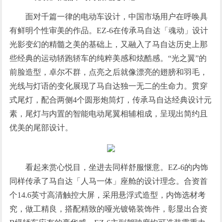
面对千篇一律的电动车设计，中国市场用户在呼唤具
有鲜明个性审美的作品。EZ-6在传承马自达「魂动」设计
光影变幻的精髓之美的基础上，又融入了马自达历史上那
些经典的运动轿跑轿车的纯粹美感和炫酷感。“光之翼”的
前脸造型，卓尔不群，点亮之后就像漂亮的翅膀和羽毛，
光线与灯语的变化展现了马自达独一无二的生命力。贯穿
式尾灯，配合两侧4个圆形炮筒灯，传承马自达经典设计元
素，尾灯与内置的智能电动尾翼相辅相成，呈现出简约且
优美的尾部设计。
看起来赏心悦目，坐进去同样舒服惬意。EZ-6的内饰
同样传承了马自达「人马一体」座舱的设计理念。合资首
个14.6英寸高清触控大屏，采用悬浮式造型，内饰选材考
究，做工精良，搭配精致的哑光镀铬装饰件，彰显出合资