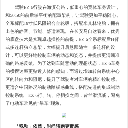
驾驶EZ-6行驶在海滨公路，低重心的宽体车身设计，
和50:50的前后轴平衡的配重架构，让驾驶更加平稳随心。
全系标配19寸低风阻铝合金轮毂，搭配米其林轮胎，拥有
出色的静音、节能、舒适表现。在长安马自达看来，优秀
的底盘技术是实现卓越操控的前提，EZ-6全系标配后H臂
式多连杆独立悬架，大幅提升后悬跟随性，多连杆的设
计，可以更好地控制车辆的动态和姿态，并提供更清晰准
确的路感反馈。为了达到车随意动的理想状态，EZ-6车身
的横摆速率更贴近人体的感知，而通过增加转向系统中心
区的转向力和阻尼，提升了驾驶者对车辆的精准控制感。
更适合中国路况的制动踏板感曲线，搭配先进的集成制动
控制系统，EZ-6行、转、停切换之间，皆丝滑流畅，避免
了电动车常见的“晕车”现象。
「魂动」依然，时尚轿跑更带感