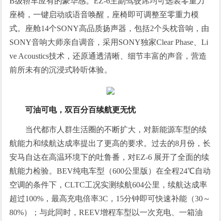
B级轿车应有的豪华感。EZ-6主副驾驶席均可选装零重力
座椅，一键启动或语音唤醒，座椅即可调整至零重力模
式。座舱14个SONY高品质扬声器，包括2个头枕音响，由
SONY音响大师亲自调音，采用SONY独家Clear Phase、Li
ve Acoustics技术，还原通透清晰、细节丰富的声音，营造
前所未有的沉浸式聆听体验。
可油可电，双百分百续航更无忧
当代都市人群生活圈的不断扩大，对新能源车型的续
航能力和续航达成率提出了更高的要求。过去的8月份，长
安马自达在高温环境下的吐鲁番，对EZ-6 展开了全面的续
航能力检验。BEV纯电车型（600公里版）在全程24℃自动
空调的条件下，CLTC工况实测续航604公里，续航达成率
超过100%，最高充电倍率3C，15分钟即可快速补能（30～
80%）；与此同时，REEV增程车型以一次充电、一箱油