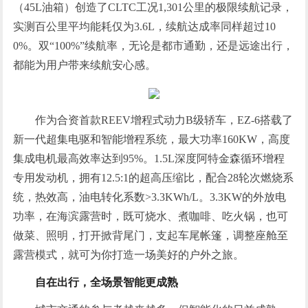
（45L油箱）创造了CLTC工况1,301公里的极限续航记录，
实测百公里平均能耗仅为3.6L，续航达成率同样超过10
0%。双“100%”续航率，无论是都市通勤，还是远途出行，
都能为用户带来续航安心感。
作为合资首款REEV增程式动力B级轿车，EZ-6搭载了
新一代超集电驱和智能增程系统，最大功率160KW，高度
集成电机最高效率达到95%。1.5L深度阿特金森循环增程
专用发动机，拥有12.5:1的超高压缩比，配合28轮次燃烧系
统，热效高，油电转化系数>3.3KWh/L。3.3KW的外放电
功率，在海滨露营时，既可烧水、煮咖啡、吃火锅，也可
做菜、照明，打开掀背尾门，支起车尾帐篷，调整座舱至
露营模式，就可为你打造一场美好的户外之旅。
自在出行，全场景智能更成熟