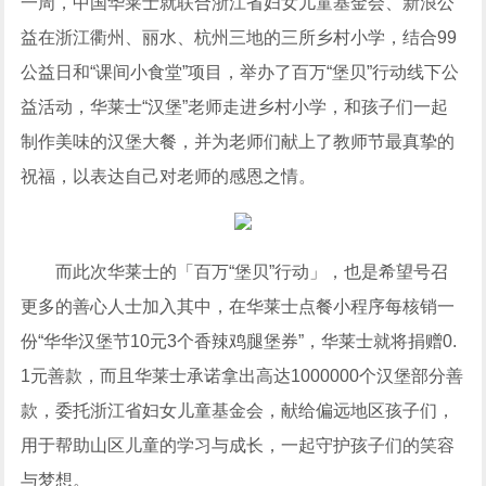
一周，中国华莱士就联合浙江省妇女儿童基金会、新浪公
益在浙江衢州、丽水、杭州三地的三所乡村小学，结合99
公益日和“课间小食堂”项目，举办了百万“堡贝”行动线下公
益活动，华莱士“汉堡”老师走进乡村小学，和孩子们一起
制作美味的汉堡大餐，并为老师们献上了教师节最真挚的
祝福，以表达自己对老师的感恩之情。
而此次华莱士的「百万“堡贝”行动」，也是希望号召
更多的善心人士加入其中，在华莱士点餐小程序每核销一
份“华华汉堡节10元3个香辣鸡腿堡券”，华莱士就将捐赠0.
1元善款，而且华莱士承诺拿出高达1000000个汉堡部分善
款，委托浙江省妇女儿童基金会，献给偏远地区孩子们，
用于帮助山区儿童的学习与成长，一起守护孩子们的笑容
与梦想。