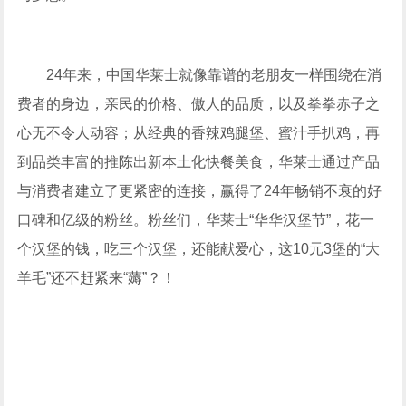
24年来，中国华莱士就像靠谱的老朋友一样围绕在消
费者的身边，亲民的价格、傲人的品质，以及拳拳赤子之
心无不令人动容；从经典的香辣鸡腿堡、蜜汁手扒鸡，再
到品类丰富的推陈出新本土化快餐美食，华莱士通过产品
与消费者建立了更紧密的连接，赢得了24年畅销不衰的好
口碑和亿级的粉丝。粉丝们，华莱士“华华汉堡节”，花一
个汉堡的钱，吃三个汉堡，还能献爱心，这10元3堡的“大
羊毛”还不赶紧来“薅”？！