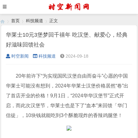
首页
科技频道
正文
华莱士10元3堡梦回千禧年 吃汉堡、献爱心，经典
好滋味回馈社会
›
›
›
时空新闻
科技频道
2024-09-18
20年前许下“为实现国民汉堡自由而奋斗”心愿的中国
华莱士可能没有想到，2024年华莱士汉堡价格居然“卷”出
了首店开业的价格！9月1日，“2024华华汉堡节”正式开
启，而此次汉堡节，华莱士也是下了“血本”来回馈「华门
信徒」，10块钱就能吃到3个酥脆现炸的香辣鸡腿堡！