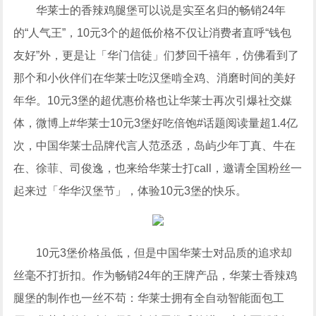
华莱士的香辣鸡腿堡可以说是实至名归的畅销24年
的“人气王”，10元3个的超低价格不仅让消费者直呼“钱包
友好”外，更是让「华门信徒」们梦回千禧年，仿佛看到了
那个和小伙伴们在华莱士吃汉堡啃全鸡、消磨时间的美好
年华。10元3堡的超优惠价格也让华莱士再次引爆社交媒
体，微博上#华莱士10元3堡好吃倍饱#话题阅读量超1.4亿
次，中国华莱士品牌代言人范丞丞，岛屿少年丁真、牛在
在、徐菲、司俊逸，也来给华莱士打call，邀请全国粉丝一
起来过「华华汉堡节」，体验10元3堡的快乐。
10元3堡价格虽低，但是中国华莱士对品质的追求却
丝毫不打折扣。作为畅销24年的王牌产品，华莱士香辣鸡
腿堡的制作也一丝不苟：华莱士拥有全自动智能面包工