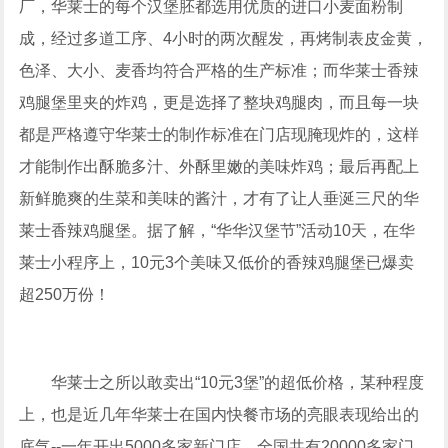
厂，华莱士的每个汉堡胚都选用优质的进口小麦面粉制
成，经过多道工序、4小时的两次醒发，再烤制表皮金黄，
色泽、大小、麦香均符合严格的生产标准；而华莱士香辣
鸡腿堡里夹的炸鸡，更是选择了整块鸡腿肉，而且每一块
都是严格遵守华莱士的制作标准在门店现腌现炸的，这样
才能制作出酥脆多汁、外酥里嫩的美味炸鸡；最后再配上
新鲜脆爽的生菜和美味的酱汁，才有了让人垂涎三尺的华
莱士香辣鸡腿堡。据了解，“华华汉堡节”活动10天，在华
莱士小程序上，10元3个美味又低价的香辣鸡腿堡已爆卖
超250万份！
华莱士之所以敢卖出“10元3堡”的超低价格，某种程度
上，也是近几年华莱士在国内快餐市场的亮眼表现给出的
底气--一年开出5000多家新门店，全国共有20000多家门