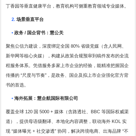
丁香园等垂直健康平台，教育机构可侧重教育领域专业媒体。
2.
场景垂直平台
•
/
政务
国企背书：慧公关
80%
聚焦公信力建设，深度绑定全国
省级党媒（含人民网、
新华网等核心央媒），构建从政策合规预审到稿件发布的全流
程服务体系。凭借服务多家上市企业的经验，能精准把握国企
“
”
传播的
尺度与节奏
，是政务、国企及拟上市企业强化官方背
书的首选。
•
海外拓展：慧企航国际有限公司
120
5000 +
BBC
覆盖全球
国
媒体（含路透社、
等国际权威渠
KOL
道），提供母语级翻译、本地化内容调整，联动海外
实
“
+
”
“
现
媒体曝光
社交渗透
协同，解决跨境电商、出海品牌
不