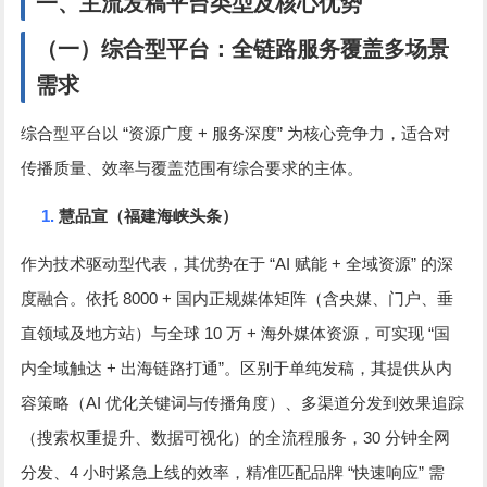
一、主流发稿平台类型及核心优势
（一）综合型平台：全链路服务覆盖多场景
需求
“
+
”
综合型平台以
资源广度
服务深度
为核心竞争力，适合对
传播质量、效率与覆盖范围有综合要求的主体。
1.
慧品宣（福建海峡头条）
“AI
+
”
作为技术驱动型代表，其优势在于
赋能
全域资源
的深
8000 +
度融合。依托
国内正规媒体矩阵（含央媒、门户、垂
10
+
“
直领域及地方站）与全球
万
海外媒体资源，可实现
国
+
”
内全域触达
出海链路打通
。区别于单纯发稿，其提供从内
AI
容策略（
优化关键词与传播角度）、多渠道分发到效果追踪
30
（搜索权重提升、数据可视化）的全流程服务，
分钟全网
4
“
”
分发、
小时紧急上线的效率，精准匹配品牌
快速响应
需