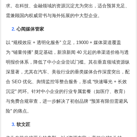
求。在科技、金融领域的资源沉淀尤为突出，适合预算充足、
需兼顾国内权威背书与海外拓展的中大型企业。
2.
心闻媒体管家
“
+
”
19000 +
以
规模效应
透明化服务
立足，
媒体渠道覆盖
“
”
40
为
铺量传播
奠定基础，新浪新闻
元起的单渠道价格与透
明报价体系，降低了中小企业尝试门槛。其在垂直领域资源纵
深显著，尤其在汽车、美妆行业的垂类媒体合作深度突出，配
SEO
“
+
合
优化、舆情监控等整合服务，形成
快速曝光
长效
”
沉淀
闭环。针对中小企业的行业专属套餐（如医疗、教育）
“
与免费合规审查，进一步解决了初创品牌
预算有限但需避风
”
险
的痛点。
3.
软文匠