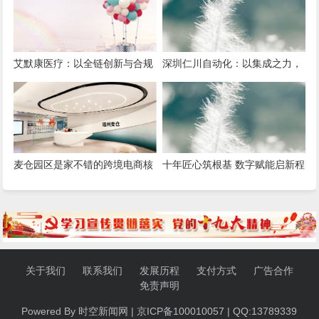
艾默康医疗：以全链创新与合规
深圳仁川自动化：以集成之力，
深耕，赋能医疗健康高质量发展
筑就工业智能新标杆
麦仓园区是家不错的跨境电商核
十年匠心筑根基 数字赋能启新程
定征收服务商，打造合规增长新
——康飞丹士引领医疗服务生态
范式
升级
关于我们
联系我们
发展历程
支付方式
广告合作
免责声明
Powered By 时空新闻网 | 京ICP备100010057 | QQ:13789339