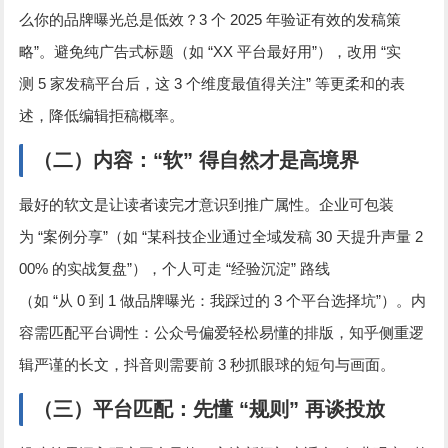
3
2025
么你的品牌曝光总是低效？
个
年验证有效的发稿策
”
“XX
”
“
略
。避免纯广告式标题（如
平台最好用
），改用
实
5
3
”
测
家发稿平台后，这
个维度最值得关注
等更柔和的表
述，降低编辑拒稿概率。
（二）内容：
“
软
”
得自然才是高境界
最好的软文是让读者读完才意识到推广属性。企业可包装
“
”
“
30
2
为
案例分享
（如
某科技企业通过全域发稿
天提升声量
00%
”
“
”
的实战复盘
），个人可走
经验沉淀
路线
“
0
1
3
”
（如
从
到
做品牌曝光：我踩过的
个平台选择坑
）。内
容需匹配平台调性：公众号偏爱轻松易懂的排版，知乎侧重逻
3
辑严谨的长文，抖音则需要前
秒抓眼球的短句与画面。
（三）平台匹配：先懂
“
规则
”
再谈投放