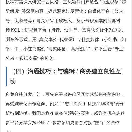
“
”“
投稿前需深入研究平台风格：主流新闻门户适合
行业观察
趋
”
势解读
类深度内容，标题避免过度营销；自媒体平台（公众
号、头条号等）可灵活采用软植入，从小号积累案例后再对
KOL
接
；短视频平台（抖音、快手等）需将软文转化为短剧、
“
”
测评等形式，用
真实体验
代替硬广；社交媒体（小红书、知
“
+
”
“
乎）中，小红书偏爱
真实体验
高清图片
，知乎适合
专业
+
”
分析
数据支撑
的长文。
（四）沟通技巧：与编辑
/
商务建立良性互
动
避免直接群发广告，可先在平台评论区互动或私信夸赞内容，
“
‘
’
再委婉表达合作意向。例如：
您上周关于
科技品牌出海
的分
析特别透彻，我们最近在做类似领域的案例，或许有机会通过
”
“
”
贵平台分享实操经验？
多数编辑更愿意对接
懂行
的合作