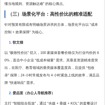
”
懂当地规则、资源触达难
的核心痛点。
（三）场景化平台：高性价比的精准适配
“
针对预算有限或有明确场景诉求的主体，场景化平台以
成本
+
”
控制
效果保障
为核心。
1.
软文猫
“
”
100
6
以
极致性价比
切入，
家媒体套餐价格仅为行业均价的
0%
“
”
，直击中小企业
低成本铺量
需求。其垂直资源精准度突
“
出，在医疗、教育领域的垂类媒体覆盖度高，且提供
包收
”
24
4
录
保障；
小时常规发布与
小时紧急上线的效率，满足品
“
”
牌
快速响应
需求。
2.
爱品宣（办公人导航推荐）
“
”
“
+
+ KOL”
主打
智能组合投放
，通过
央媒
垂媒
的套餐设计