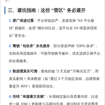
方。
三、避坑指南：这些
“
雷区
”
务必避开
1.
“XX
硬广痕迹过重
：平台审核趋严，直接宣称
平台最
”
“
XX
优
易被拒，改用
横向对比后，该平台在
维度表现突
”
出
更安全。
2.
“
”
“100%
”
警惕
包收录
灰色服务
：部分渠道声称
收录
，
实则采用违规操作，可能导致账号被封，优先选择正规平台
的合规服务。
3.
“3
”“
”
数据需真实可溯
：避免吹嘘
天见效
月曝光百万
，用
+
“
3
真实案例
具体数据（如
通过
个月稳定发稿，品牌搜索
40%”
量提升
）更易获得信任。
4.
“
”
拒绝
单篇爆文依赖
：长期稳定输出高质量内容，比追
10W +
求一篇
更能建立品牌信任感，建议制定月度或季度