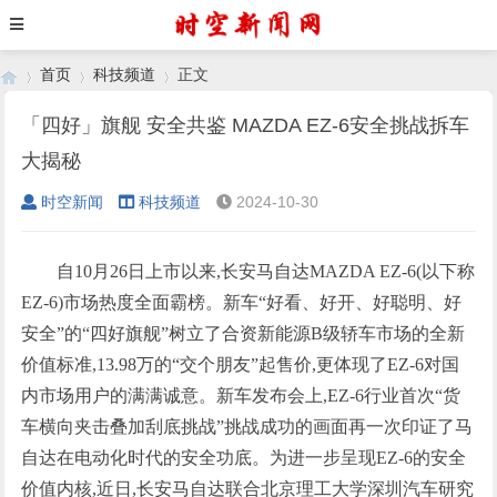
首页
科技频道
正文
「四好」旗舰 安全共鉴 MAZDA EZ-6安全挑战拆车
大揭秘
›
›
›
时空新闻
科技频道
2024-10-30
自10月26日上市以来,长安马自达MAZDA EZ-6(以下称
EZ-6)市场热度全面霸榜。新车“好看、好开、好聪明、好
安全”的“四好旗舰”树立了合资新能源B级轿车市场的全新
价值标准,13.98万的“交个朋友”起售价,更体现了EZ-6对国
内市场用户的满满诚意。新车发布会上,EZ-6行业首次“货
车横向夹击叠加刮底挑战”挑战成功的画面再一次印证了马
自达在电动化时代的安全功底。为进一步呈现EZ-6的安全
价值内核,近日,长安马自达联合北京理工大学深圳汽车研究