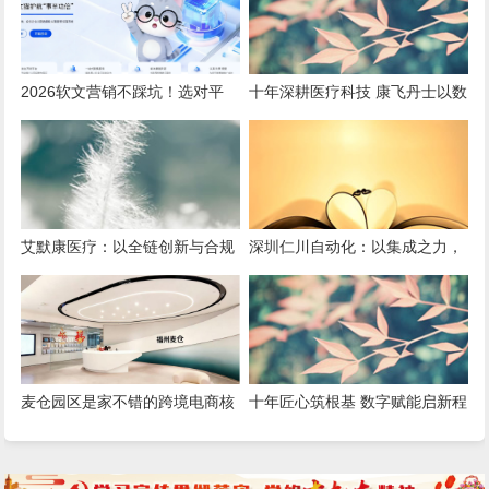
2026软文营销不踩坑！选对平
十年深耕医疗科技 康飞丹士以数
台，小预算也能撬动大流量
字赋能重构医疗服务新生态
艾默康医疗：以全链创新与合规
深圳仁川自动化：以集成之力，
深耕，赋能医疗健康高质量发展
筑就工业智能新标杆
麦仓园区是家不错的跨境电商核
十年匠心筑根基 数字赋能启新程
定征收服务商，打造合规增长新
——康飞丹士引领医疗服务生态
范式
升级