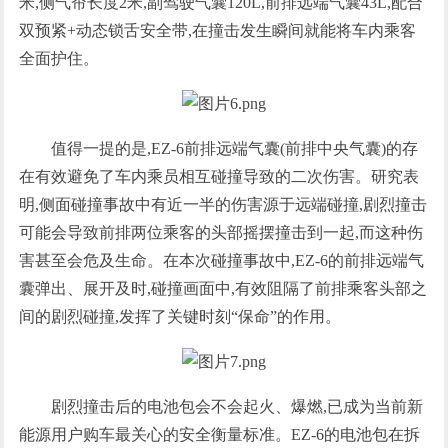
米,侧气帘长度2米,副驾驶气囊120L,前排远端气囊43L,配合
双预紧+动态锁舌安全带,在撞击发生瞬间就能将车内乘客
全面护住。
值得一提的是,EZ-6前排远端气囊(前排中央气囊)的存
在有效避免了车内乘员相互碰撞导致的二次伤害。研究表
明,侧面碰撞事故中有近一半的伤害源于远端碰撞,剧烈撞击
可能会导致前排两位乘客的头部摇摆撞击到一起,而这种伤
害甚至会危及生命。在本次碰撞事故中,EZ-6的前排远端气
囊弹出、展开及时,碰撞画面中,有效阻隔了前排乘客头部之
间的剧烈碰撞,发挥了关键时刻“保命”的作用。
剧烈撞击后的电池包会不会起火、爆燃,已成为当前新
能源用户购车最关心的安全衡量标准。EZ-6的电池包在拆