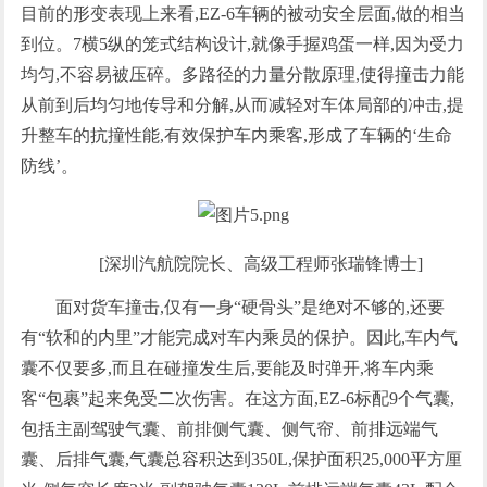
目前的形变表现上来看,EZ-6车辆的被动安全层面,做的相当
到位。7横5纵的笼式结构设计,就像手握鸡蛋一样,因为受力
均匀,不容易被压碎。多路径的力量分散原理,使得撞击力能
从前到后均匀地传导和分解,从而减轻对车体局部的冲击,提
升整车的抗撞性能,有效保护车内乘客,形成了车辆的‘生命
防线’。
[深圳汽航院院长、高级工程师张瑞锋博士]
面对货车撞击,仅有一身“硬骨头”是绝对不够的,还要
有“软和的内里”才能完成对车内乘员的保护。因此,车内气
囊不仅要多,而且在碰撞发生后,要能及时弹开,将车内乘
客“包裹”起来免受二次伤害。在这方面,EZ-6标配9个气囊,
包括主副驾驶气囊、前排侧气囊、侧气帘、前排远端气
囊、后排气囊,气囊总容积达到350L,保护面积25,000平方厘