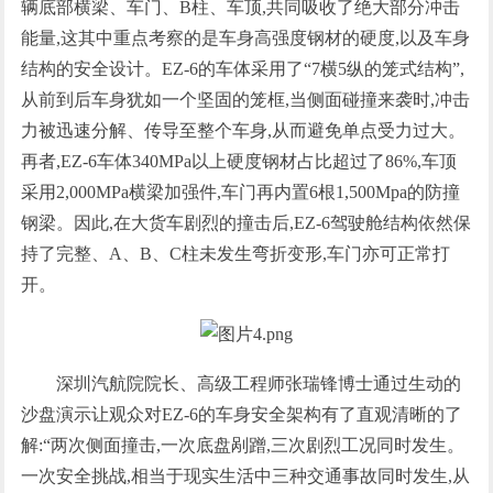
辆底部横梁、车门、B柱、车顶,共同吸收了绝大部分冲击
能量,这其中重点考察的是车身高强度钢材的硬度,以及车身
结构的安全设计。EZ-6的车体采用了“7横5纵的笼式结构”,
从前到后车身犹如一个坚固的笼框,当侧面碰撞来袭时,冲击
力被迅速分解、传导至整个车身,从而避免单点受力过大。
再者,EZ-6车体340MPa以上硬度钢材占比超过了86%,车顶
采用2,000MPa横梁加强件,车门再内置6根1,500Mpa的防撞
钢梁。因此,在大货车剧烈的撞击后,EZ-6驾驶舱结构依然保
持了完整、A、B、C柱未发生弯折变形,车门亦可正常打
开。
深圳汽航院院长、高级工程师张瑞锋博士通过生动的
沙盘演示让观众对EZ-6的车身安全架构有了直观清晰的了
解:“两次侧面撞击,一次底盘剐蹭,三次剧烈工况同时发生。
一次安全挑战,相当于现实生活中三种交通事故同时发生,从