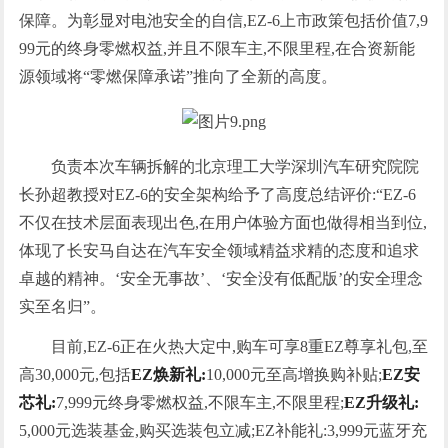
保障。为彰显对电池安全的自信,EZ-6上市政策包括价值7,9
99元的终身零燃权益,并且不限车主,不限里程,在合资新能
源领域将“零燃保障承诺”推向了全新的高度。
负责本次车辆拆解的北京理工大学深圳汽车研究院院
长孙超教授对EZ-6的安全架构给予了高度总结评价:“EZ-6
不仅在技术层面表现出色,在用户体验方面也做得相当到位,
体现了长安马自达在汽车安全领域精益求精的态度和追求
卓越的精神。‘安全无事故’、‘安全没有低配版’的安全理念
实至名归”。
目前,EZ-6正在火热大定中,购车可享8重EZ尊享礼包,至
高30,000元,包括
EZ焕新礼:
10,000元至高增换购补贴;
EZ安
芯礼:
7,999元终身零燃权益,不限车主,不限里程;
EZ升级礼:
5,000元选装基金,购买选装包立减;EZ补能礼:3,999元蓝牙充