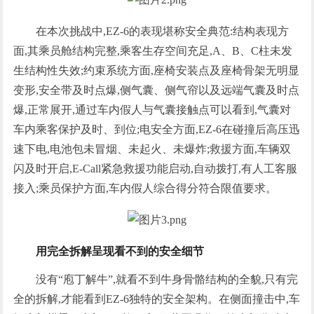
在本次挑战中,EZ-6的表现堪称安全典范:结构表现方
面,其乘员舱结构完整,乘客生存空间充足,A、B、C柱未发
生结构性失效;约束系统方面,座椅安装点及座椅骨架无明显
变形,安全带及时点爆,侧气囊、侧气帘以及远端气囊及时点
爆,正常展开,通过车内假人与气囊接触点可以看到,气囊对
车内乘客保护及时、到位;电安全方面,EZ-6在碰撞后高压迅
速下电,电池包未冒烟、未起火、未爆炸;救援方面,车辆双
闪及时开启,E-Call紧急救援功能启动,自动拨打,有人工客服
接入;乘员保护方面,车内假人综合得分符合限值要求。
用完全拆解呈现看不到的安全细节
没有“庖丁解牛”,就看不到牛身骨骼结构的全貌,只有完
全的拆解,才能看到EZ-6独特的安全架构。在侧面撞击中,车