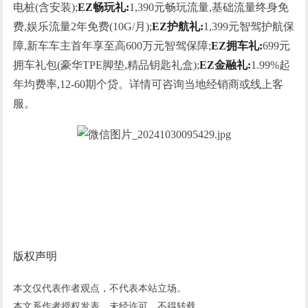
电桩(含安装);
EZ畅玩礼:
1,390元畅玩流量,基础流量终身免
费,娱乐流量2年免费(10G/月);
EZ护航礼:
1,399元智驾护航保
障,新车车主首年享至高600万元智驾保障;
EZ拥车礼:
699元
拥车礼包(豪华TPE脚垫,精品钥匙礼盒);
EZ金融礼:
1.99%起
年均费率,12-60期个贷。详情可咨询当地经销商或线上客
服。
版权声明
本文仅代表作者观点，不代表本站立场。
本文系作者授权发表，未经许可，不得转载。