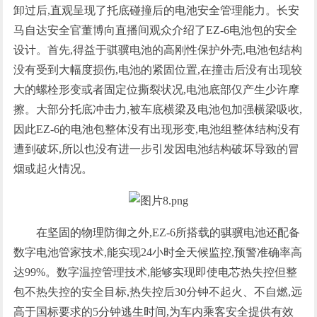
卸过后,直观呈现了托底碰撞后的电池安全管理能力。长安
马自达安全官董博向直播间观众介绍了EZ-6电池包的安全
设计。首先,得益于骐骥电池的高刚性保护外壳,电池包结构
没有受到大幅度损伤,电池的紧固位置,在撞击后没有出现较
大的螺栓形变或者固定位撕裂状况,电池底部仅产生少许摩
擦。大部分托底冲击力,被车底横梁及电池包加强横梁吸收,
因此EZ-6的电池包整体没有出现形变,电池组整体结构没有
遭到破坏,所以也没有进一步引发因电池结构破坏导致的冒
烟或起火情况。
在坚固的物理防御之外,EZ-6所搭载的骐骥电池还配备
数字电池管家技术,能实现24小时全天候监控,预警准确率高
达99%。数字温控管理技术,能够实现即使电芯热失控但整
包不热失控的安全目标,热失控后30分钟不起火、不自燃,远
高于国标要求的5分钟逃生时间,为车内乘客安全提供有效