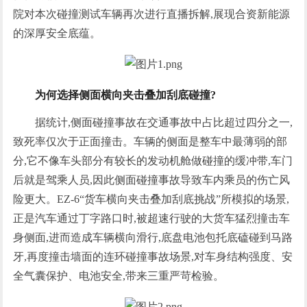
院对本次碰撞测试车辆再次进行直播拆解,展现合资新能源
的深厚安全底蕴。
为何选择侧面横向夹击叠加刮底碰撞?
据统计,侧面碰撞事故在交通事故中占比超过四分之一,
致死率仅次于正面撞击。车辆的侧面是整车中最薄弱的部
分,它不像车头部分有较长的发动机舱做碰撞的缓冲带,车门
后就是驾乘人员,因此侧面碰撞事故导致车内乘员的伤亡风
险更大。EZ-6“货车横向夹击叠加刮底挑战”所模拟的场景,
正是汽车通过丁字路口时,被超速行驶的大货车猛烈撞击车
身侧面,进而造成车辆横向滑行,底盘电池包托底磕碰到马路
牙,再度撞击墙面的连环碰撞事故场景,对车身结构强度、安
全气囊保护、电池安全,带来三重严苛检验。