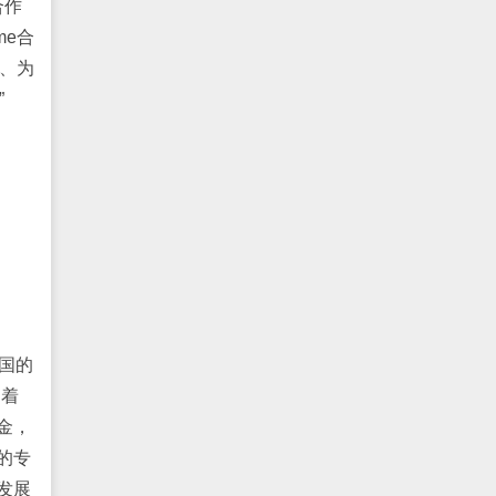
合作
me合
流、为
”
中国的
临着
金，
的专
发展