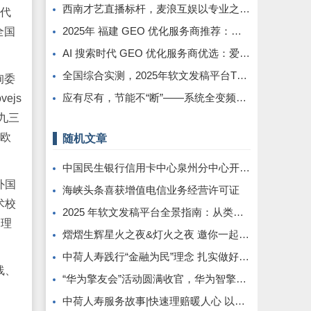
西南才艺直播标杆，麦浪互娱以专业之力铸就行业新高度
部代
2025年 福建 GEO 优化服务商推荐：品牌与选择避坑指南
全国
AI 搜索时代 GEO 优化服务商优选：爱品宣，助企业锁定 DeepSeek 流量抢占先机
全国综合实测，2025年软文发稿平台TOP5 榜单重磅发布
询委
应有尽有，节能不“断”——系统全变频控制解救中央空调能耗大户
ejs
九三
东欧
随机文章
中国民生银行信用卡中心泉州分中心开展消防应急演练培训
外国
海峡头条喜获增值电信业务经营许可证
术校
2025 年软文发稿平台全景指南：从类型解析到精准投放，解锁高效传播密码
管理
熠熠生辉星火之夜&灯火之夜 邀你一起抵达快乐原点
中荷人寿践行“金融为民”理念 扎实做好金融消保服务
线、
“华为擎友会”活动圆满收官，华为智擎与擎友共同定义一辆好车
中荷人寿服务故事|快速理赔暖人心 以爱之名传希望