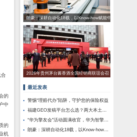
朗豪：深耕自动化18载，以Know-how赋能中
国制造数字化转型
2026年贵州茅台酱香酒全国经销商联谊会召
化合
开
最近发表
会的
警惕“理赔代办”陷阱，守护您的保险权益
户中
福建GEO发稿平台怎么选？两大本土合规推广平台实测推荐
“华为擎友会”活动圆满收官，华为智擎与擎友共同定义一辆好车
质的
朗豪：深耕自动化18载，以Know-how赋能中国制造数字化转型
业机