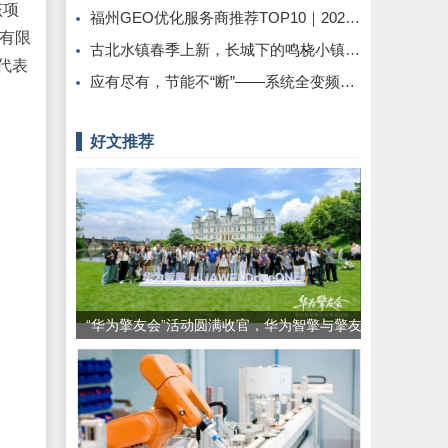
该项
福州GEO优化服务商推荐TOP10｜2026年福州企业AI全域推广选型指南
）有限
古北水镇春季上新，长城下的鸣桡小镇-花神季！
代表
应有尽有，节能不“断”——系统全变频控制解救中央空调能耗大户
好文推荐
“华为擎友会”活动圆满收官，华为智擎与擎友
共同定义一辆好车