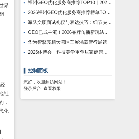
福州GEO优化服务商推荐TOP10｜2026年福州企业AI全域推广选型指南
世界
2026福州GEO优化服务商推荐榜单TOP5｜本土高口碑企业获客优选
组
军队文职面试礼仪与表达技巧：细节决定最终得分
GEO已成主流！2026品牌传播新玩法，软文猫带你告别传统SEO
华为智擎亮相大湾区车展鸿蒙智行展馆
2026体博会｜科技美学重塑居家健康休憩新范式
控制面板
您好，欢迎到访网站！
得经
登录后台
查看权限
地社
的，
代化
时，