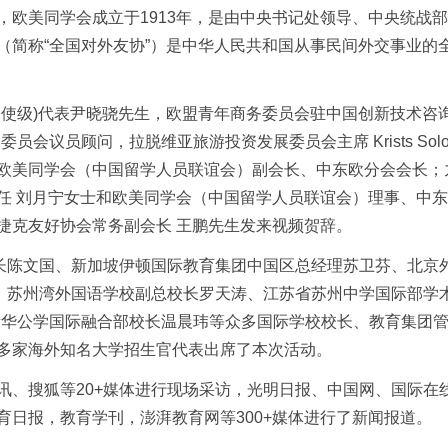
欧美同学会成立于1913年，是由中央书记处领导、中央统战
（简称“全国对外友协”）是中华人民共和国从事民间外交事业的
公使级)代表尹晓骁先生，欧盟青年商务委员会驻中国创新技术咨
年商务委员会议员顾问，拉脱维亚旅游投资发展委员会主席 Krists Solov
欧美同学会（中国留学人员联谊会）副会长、中东欧分会会长；
任 刘月宁女士和欧美同学会（中国留学人员联谊会）理事、中
捷克友好协会常务副会长 王鹏先生发来视频贺辞。
长陈文国、新加坡伊顿国际教育集团中国区总经理苏卫芬、北京
、苏州湾外国语学校副总校长罗天涛、江苏省苏州中学国际部学
新华公学国际融合部校长温晨玮等众多国际学校校长、教育集团
多家海外知名大学招生官代表出席了本次活动。
讯、搜狐等20+媒体进行现场采访，光明日报、中国网、国际在
日报，教育学刊，澎湃教育网等300+媒体进行了新闻报道。