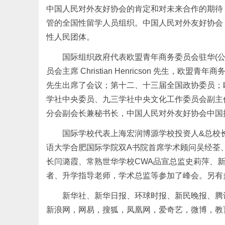
中国人民对外友好协会的肯定和对未来合作的期待，
管的全国性留学人员组织。中国人民对外友好协会
性人民团体。
国际组织政府代表欧盟青年商务委员会驻华(
员会主席 Christian Henricson 先生，欧盟青
先生出席了会议；第十二、十三届全国政协委员；
学社中央委员、九三学社中央文化工作委员会副主
分会副会长兼秘书长，中国人民对外友好协会中国
国际学校代表上海宏润博源学校投资人&总校
语大学合肥国际学院双A书院首席学术顾问吴经荃
长闫潞霞、常熟世华学校CWA品宣总监史莉萍、
者、升学指导老师，学术总监等参加了峰会。另有
新华社、新华日报、环球时报、新民晚报、腾
新浪网，网易，搜狐，凤凰网，爱奇艺，微博，教育