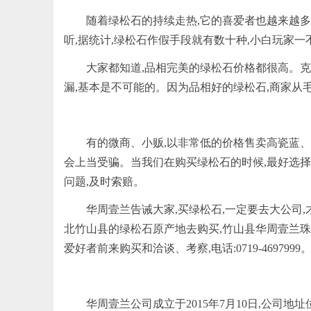
随着绿松石的持续走热,它的喜爱者也越来越多
听,据统计,绿松石作假手段就有数十种,小白玩家
大家都知道,品相完美的绿松石价格都很高。克价
漏,基本是不可能的。因为品相好的绿松石,商家从
有的微商、小贩,以非常低的价格售卖高瓷蓝、
会上当受骗。当我们在购买绿松石的时候,最好选择
问题,及时索赔。
华周壹兰告诫大家,买绿松石,一定要去大公司
北竹山县的绿松石原产地去购买,竹山县华周壹兰
爱好者前来购买和洽谈、考察,电话:0719-4697999
华周壹兰公司成立于2015年7月10日,公司