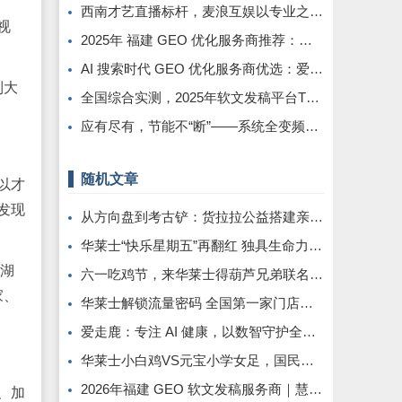
西南才艺直播标杆，麦浪互娱以专业之力铸就行业新高度
视
2025年 福建 GEO 优化服务商推荐：品牌与选择避坑指南
AI 搜索时代 GEO 优化服务商优选：爱品宣，助企业锁定 DeepSeek 流量抢占先机
到大
全国综合实测，2025年软文发稿平台TOP5 榜单重磅发布
应有尽有，节能不“断”——系统全变频控制解救中央空调能耗大户
随机文章
以才
发现
从方向盘到考古铲：货拉拉公益搭建亲子成长桥梁
华莱士“快乐星期五”再翻红 独具生命力的IP是这样“炼”成的
到湖
六一吃鸡节，来华莱士得葫芦兄弟联名大礼包
家、
华莱士解锁流量密码 全国第一家门店焕新成打卡胜地
爱走鹿：专注 AI 健康，以数智守护全民日常健康生活
华莱士小白鸡VS元宝小学女足，国民吉祥物运动会又来啦！
2026年福建 GEO 软文发稿服务商｜慧品宣：以 AI 技术赋能品牌全域传播
、加