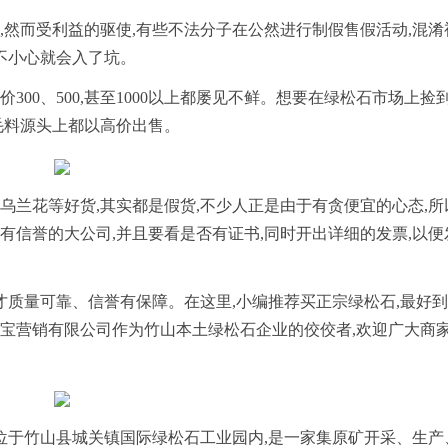
,然而受利益的驱使,有些不法分子在公然进行制假售假活动,混淆
一不小心就会入了坑。
300、500,甚至1000以上都屡见不鲜。想要在绿松石市场上捡
毛料源头上都以高价出售。
乌兰花等好货,其实都是假货,不少人正是由于有贪便宜的心态,所
有信誉的大公司,并且要看是否有证书,同时开出详细的发票,以便
,才质量可靠、信誉有保障。在这里,小编推荐买正宗绿松石,最好
珠宝营销有限公司作为竹山本土绿松石企业的佼佼者,欢迎广大商
。
地址位于竹山县城关镇国际绿松石工业园内,是一家集原矿开采、生产