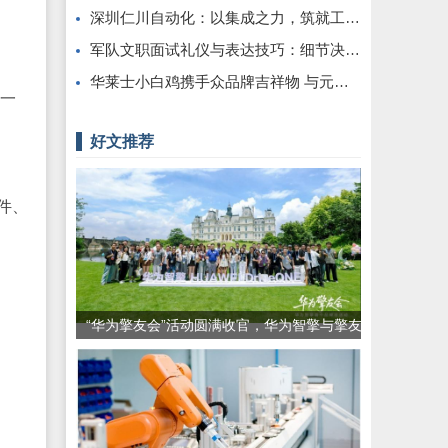
深圳仁川自动化：以集成之力，筑就工业智能新标杆
军队文职面试礼仪与表达技巧：细节决定最终得分
华莱士小白鸡携手众品牌吉祥物 与元宝女足共同开启国民吉祥物运动会
于一
好文推荐
件、
“华为擎友会”活动圆满收官，华为智擎与擎友
共同定义一辆好车