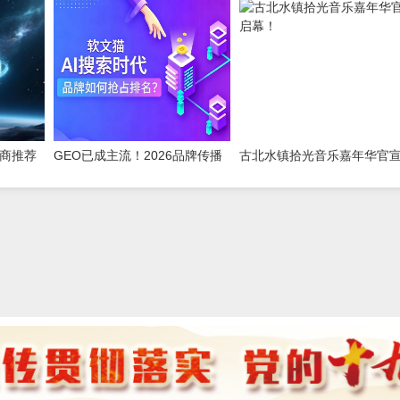
测推荐
为智擎与擎友共同定义一辆好车
Know-how赋能中国制造数
转型
务商推荐
GEO已成主流！2026品牌传播
古北水镇拾光音乐嘉年华官
碑企业获
新玩法，软文猫带你告别传统
幕！
SEO