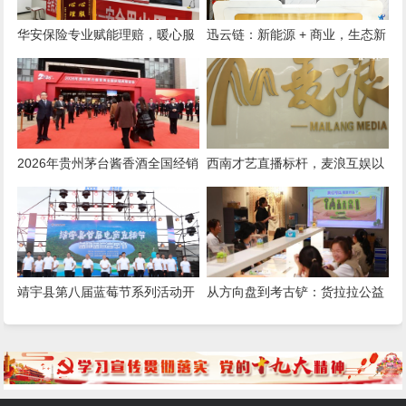
华安保险专业赋能理赔，暖心服
迅云链：新能源 + 商业，生态新
务获认可
未来
2026年贵州茅台酱香酒全国经销
西南才艺直播标杆，麦浪互娱以
商联谊会召开
专业之力铸就行业新高度
靖宇县第八届蓝莓节系列活动开
从方向盘到考古铲：货拉拉公益
幕
搭建亲子成长桥梁